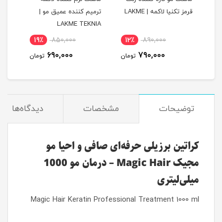
قرمز تکنیا لاکمه | LAKME
ترمیم کننده عمیق مو |
APY
LAKME TEKNIA
19٪
850,000
12٪
890,000
1
690,000
790,000
مان
تومان
تومان
توضیحات
مشخصات
دیدگاه‌ها
کراتین برزیلی حرفه‌ای صافی و احیا مو
مجیک Magic Hair – درمان مو 1000
میلی‌لیتری
Magic Hair Keratin Professional Treatment 1000 ml