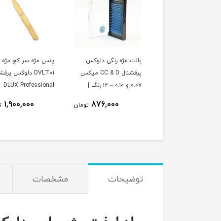
ت مژه رنگی دلوکس
پنس مژه سر کج مژه
پنس سر کج مژه والیو
پرفشنال CC & D میکس
DVLT01 دلوکس پرفشنال |
گلد DVRG06 دلوکس
۰.۰۷ و ۰.۱۰ – ۱۲ رنگ |
DLUX Professional
پرفشنال | DLUX
Professional
DLUX Professio
1,500,000
1,900,000
876,000
تومان
تومان
ت
توضیحات
مشخصات