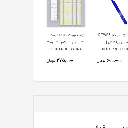
تقویت کننده لیفت
کیت لیفت مژه و ابرو
پنس سر صاف مژه والیو
مژه و ابرو دلوکس شماره 3
دلوکس پرفشنال | DLUX
دلوکس مدل DLUX
Professional | DVRG03
professional
1,500,000
10,800,000
275,000
تومان
تومان
توم