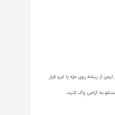
شماره ۱ دلوکس پرفشنال را با فاصله‌ای ایمن از ریشه روی مژه یا ابرو قرار