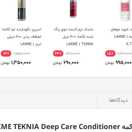
ی
ماسک نرم کننده موی رنگ
اسپری نگهدارنده مو لاکمه
شامپو
شده لاکمه 300 میل
انعطاف پذیر 300 میلی
LAKME | TEKNIA
لیتر | LAKME
STER
13٪
1,550,000
23٪
890,000
15
1,350,000
690,000
ومان
تومان
تومان
دیدگاه‌ها
LAKME TE