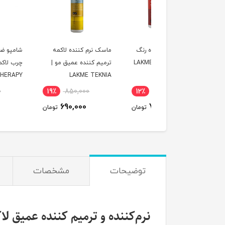
ک مو تازه کننده رنگ
ماسک نرم کننده لاکمه
شامپو ضد شوره موها
 تکنیا لاکمه | LAKME
ترمیم کننده عمیق مو |
چرب لاکمه | LAKME
K.THERAPY
LAKME TEKNIA
٪
1,160,000
19٪
850,000
12٪
890,000
995,000
690,000
790,000
تومان
تومان
ت
توضیحات
مشخصات
نرم‌کننده و ترمیم کننده عمیق لاکمه KNIA Deep Care Conditioner