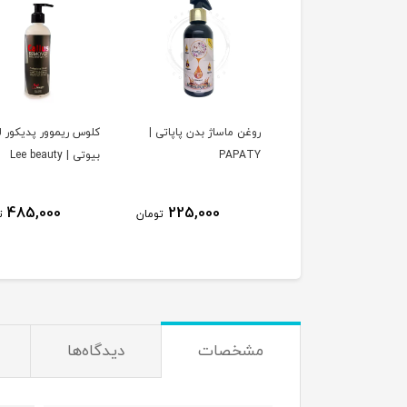
ن ماساژ بدن پاپاتی |
کلوس ریموور پدیکور لی
اسپری کلوس ریموور
PAPA
بیوتی | Lee beauty
پدیکور لی بیوت
beauty
485,000
485,000
225,000
تومان
تومان
ت
مشخصات
دیدگاه‌ها