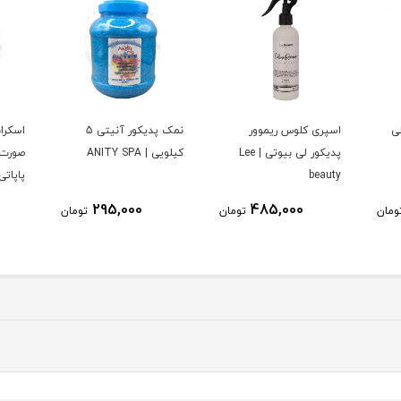
نمک پدیکور آنیتی 5
اسکراب شکری دست
اسکر
ی | Lee
کیلویی | ANITY SPA
صورت و بدن 700 گرمی
صورت
پاپاتی | PAPATY
1200 گرمی | CCL
395,000
295,000
ومان
تومان
تومان