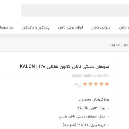
ناخن
دیزاین ناخن
لوازم برقی ناخن
پدیکور و مانیکور
سر سوها
سوهان دستی ناخن کالون هلالی 120 | KALON
KALON Nail file 120-120
از 20
ویژگی‌های محصول
برند: کالون KALON
مدل: سوهان دستی ناخن هلالی
درجه زبری: 120/120 (متوسط)