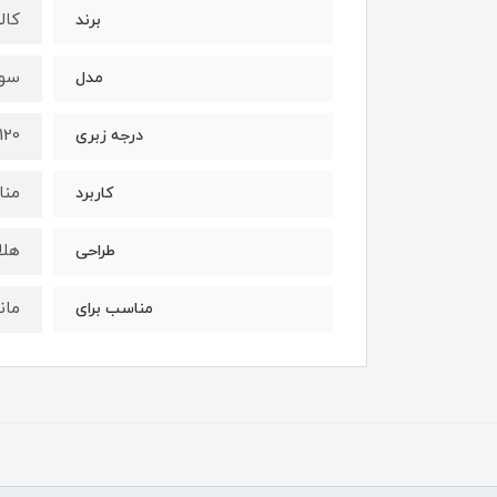
کالون
برند
سوه
مدل
120/120
درجه زبری
منا
کاربرد
هلا
طراحی
مان
مناسب برای