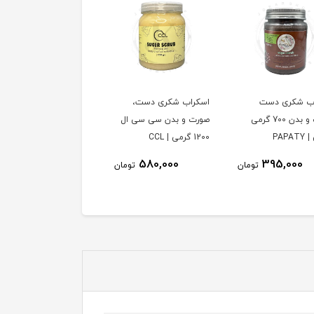
اب شکری دست،
ست تیغ پدیکور 3 تایی
دسته تیغ کف پا استیل
 و بدن سی سی ال
رینگ | RING
پدیکور با یدک 10 عددی
165,000
265,000
580,000
تومان
تومان
توم