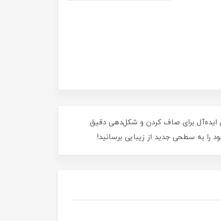
لالی کالون KALON از ناخن‌های زیبا و بی‌عیب لذت ببرید! این سوهان با دانه‌های 120/120، ابزاری ایده‌آل برای صاف کردن و شکل‌دهی دقیق
د را به سطحی جدید از زیبایی برسانید!