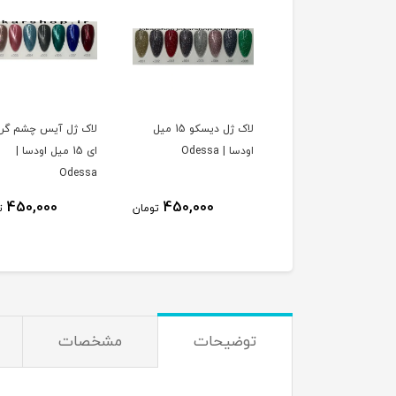
لاک ژل دیسکو 15 میل
لاک ژل آیس چشم گربه
لاک ژل نچرال نود رنگ
| Odessa
ای 15 میل اودسا |
طبیعی اودسا | Odessa
Odessa
350,000
450,000
450,000
تومان
تومان
ت
توضیحات
مشخصات