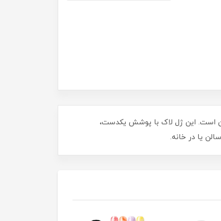
نیکور و پدیکور ایمن است. این ژل لاک با پوشش یکدست،