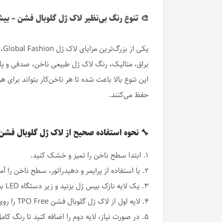
🎨 تنوع رنگ بی‌نظیر لاک ژل گلوبال فشن – بیش از ۱۴۰ رن
براق، متالیک، رنگ لاک ژل طبیعی ناخن، صدفی و پا
این تنوع بالا باعث شده تا هر ناخن‌کار بتواند برای
حفظ می‌کنند.
🔧 نحوه استفاده صحیح از لاک ژل گلوبال فشن
۱. ابتدا سطح ناخن را تمیز و خشک کنید.
۲. با استفاده از پرایمر و دهیدراتور، سطح ناخن را آماده کنید.
۳. یک لایه نازک بیس ژل بزنید و زیر دستگاه LED به مدت ۳۰ ثانیه خشک کنید.
۴. لایه اول از لاک ژل گلوبال فشن TPO Free را روی ناخن بزنید و ۶۰ ثانیه در دستگاه LED خشک کنید.
۵. در صورت نیاز، لایه دوم را اضافه کنید تا رنگ کامل‌تر شود.