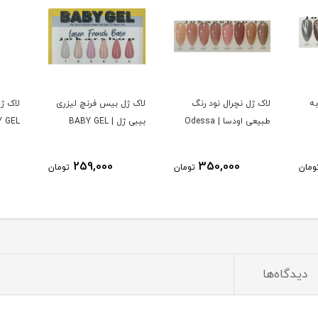
لاک ژل بیس فرنچ لیزری
لاک ژل پاستیلی بیبی ژل |
بیبی ژل | BABY GEL
BABY GEL
میل اما |
369,000
259,000
ومان
تومان
تومان
دیدگاه‌ها