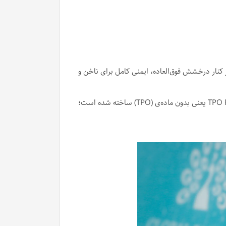
 برترین ژل‌لاک‌های حرفه‌ای بازار است که با فرمول جدید TPO Free تولید شده تا در کنار درخشش فوق‌العاده، ایمنی کامل برای ناخن و
این محصول مخصوص کسانی است که به دنبال مانیکور بادوام، بدون حساسیت و با ماندگاری بالا هستند. فرمولاسیون جدید TPO Free یعنی بدون ماده‌ی (TPO) ساخته شده است؛