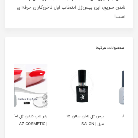
شدن سریع، این بیس‌ژل انتخاب اول ناخن‌کاران حرفه‌ای
است!
محصولات مرتبط
A
بیس ژل ناخن سالن 15
رابر تاپ شاین ژل 401 ای زد
میل | SALON
| AZ COSMETIC
زد | AZ COSMETIC