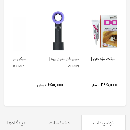
ن |
توربو فن بدون پره |
میکرو براش موشاپ |
تور
MOSHAPE
ZERO9
125,000
650,000
مان
تومان
تومان
توضیحات
مشخصات
دیدگاه‌ها