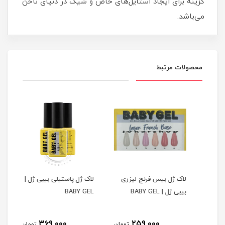
گزینه برای ایجاد استایل‌های خاص و شیک در دنیای ناخن
می‌باشد.
محصولات مرتبط
لاک ژل بیس فرنچ لیزری
لاک ژل پاستیلی بیبی ژل |
بیبی ژل | BABY GEL
BABY GEL
اما | MMA
369,000
259,000
مان
تومان
تومان