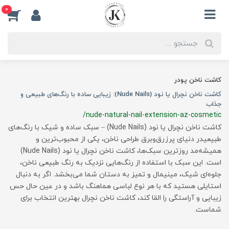
0
کاشت ناخن پودر
کاشت ناخن نچرال یا نود (Nude Nails): زیبایی ساده با رنگ‌های طبیعی و
جذاب
/nude-natural-nail-extension-az-cosmetic
کاشت ناخن نچرال یا نود (Nude Nails) – سبک ساده و شیک با رنگ‌های
طبیعیدر دنیای پرزرق‌وبرق طراحی ناخن، یکی از محبوب‌ترین و
همیشه‌مد روزترین سبک‌ها، کاشت ناخن نچرال یا نود (Nude Nails)
است. این سبک با استفاده از رنگ‌هایی نزدیک به رنگ طبیعی ناخن،
جلوه‌ای شیک، مینیمال و تمیز به دستان شما می‌بخشد. اگر به دنبال
استایلی هستید که با هر نوع لباسی هماهنگ باشد و در عین حال حس
زیبایی و آراستگی را القا کند، کاشت ناخن نچرال بهترین انتخاب برای
شماست.