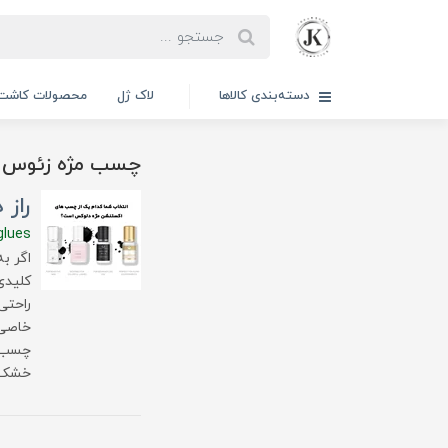
دسته‌بندی کالاها
لاک ژل
محصولات کاشت 
چسب مژه زئوس 
راز
glues
اگر ب
کلیدی
راحتی
خاصی 
چسب‌ه
خشک، 