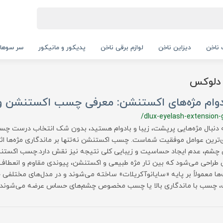
ناخن
دیزاین ناخن
لوازم برقی ناخن
پدیکور و مانیکور
سر سوها
دلوکس
 دوام مژه‌های اکستنشن: معرفی چسب اکستنشن و 
/dlux-eyelash-extension-
ه دنبال مژه‌هایی پرپشت، زیبا و بادوام هستید، بدون شک انتخاب درست چس
‌ترین عوامل موفقیت شماست. چسب اکستنشن نه‌تنها بر ماندگاری مژه‌ها اثر 
 چشم، عدم ایجاد حساسیت و زیبایی کلی نتیجه نیز نقش دارد.چسب اکستنش
طراحی می‌شود که بین تار مژه طبیعی و اکستنشن، پیوندی مقاوم و انعطاف‌پذ
ا معمولاً بر پایه «سایانوآکریلات» ساخته می‌شوند و در مدل‌های مختلف
چسب با ماندگاری بالا یا چسب مخصوص چشم‌های حساس عرضه می‌شوند.