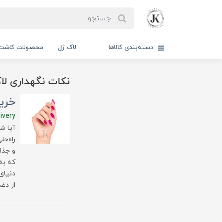
دسته‌بندی کالاها
لاک ژل
محصولات کاشت 
نکات نگهداری لا
خرید
ivery
آیا ش
راه‌ح
و جذا
که به
دنیای
از دغ