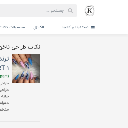
دسته‌بندی کالاها
لاک ژل
محصولات کاشت 
نکات طراحی ناخن
T 1
part1
طراحی
خانه 
همراه 
متخصص