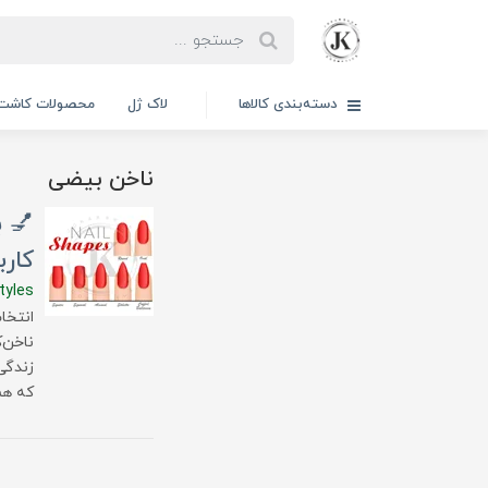
دسته‌بندی کالاها
لاک ژل
محصولات کاشت 
ناخن بیضی
کارب
tyles
انتخا
ناخن‌
که هم