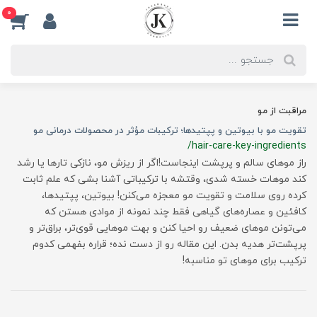
0
مراقبت از مو
تقویت مو با بیوتین و پپتیدها؛ ترکیبات مؤثر در محصولات درمانی مو
/hair-care-key-ingredients
راز موهای سالم و پرپشت اینجاست!اگر از ریزش مو، نازکی تارها یا رشد
کند موهات خسته شدی، وقتشه با ترکیباتی آشنا بشی که علم ثابت
کرده روی سلامت و تقویت مو معجزه می‌کنن! بیوتین، پپتیدها،
کافئین و عصاره‌های گیاهی فقط چند نمونه از موادی هستن که
می‌تونن موهای ضعیف رو احیا کنن و بهت موهایی قوی‌تر، براق‌تر و
پرپشت‌تر هدیه بدن. این مقاله رو از دست نده؛ قراره بفهمی کدوم
ترکیب برای موهای تو مناسبه!