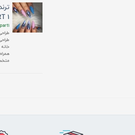
T 1
part1
طراحی
خانه 
همراه 
متخصص