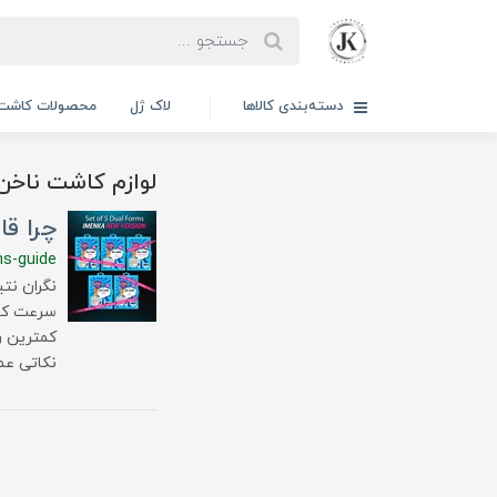
دسته‌بندی کالاها
لاک ژل
محصولات کاشت 
لوازم کاشت ناخن
چرا قالب ناخن 
ms-guide
سرعت کار 
کمترین ر
نکاتی عم