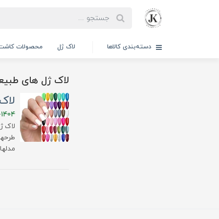
دسته‌بندی کالاها
لاک ژل
محصولات کاشت 
لاک ژل های طبیع
لاک ژل ۱۴۰۴: ترندها، انو
-1404
طرحها
مدلهای