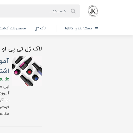
دسته‌بندی کالاها
لاک ژل
محصولات کاشت 
لاک ژل تی پی او 
آموز
اشتب
guide
این مق
آموزش
هواگر
فوت‌و
مقاله،