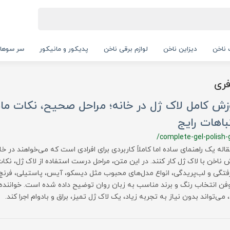
ناخن
دیزاین ناخن
لوازم برقی ناخن
پدیکور و مانیکور
سر سوها
فری
ش کامل لاک ژل در خانه؛ مراحل صحیح، نکات مان
اهات رایج
/complete-gel-polish-
اله یک راهنمای ساده اما کاملاً کاربردی برای افرادی است که می‌خواهند در خا
 ناخن با لاک ژل کار کنند. در این متن، مراحل درست استفاده از لاک ژل، نکا
فتگی و لب‌پریدگی، انواع مدل‌های محبوب مثل دیسکو، آیس، پاستیلی، فرنچ
فن انتخاب رنگ و برند مناسب به زبان روان توضیح داده شده است. خواننده ب
 می‌تواند بدون نیاز به تجربه زیاد، یک لاک ژل تمیز، براق و بادوام اجرا کند.