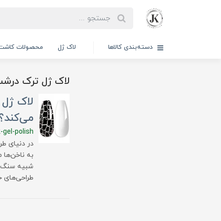
دسته‌بندی کالاها
لاک ژل
محصولات کاشت 
لاک ژل ترک درش
لاک ژل 
می‌کند؟
-gel-polish
در دنیای طر
به ناخن‌ها
شبیه سنگ مر
طراحی‌های ح