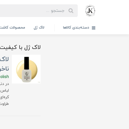
دسته‌بندی کالاها
لاک ژل
محصولات کاشت 
لاک ژل با کیفیت 
ناخ
olish
در دن
لباس 
طراوت