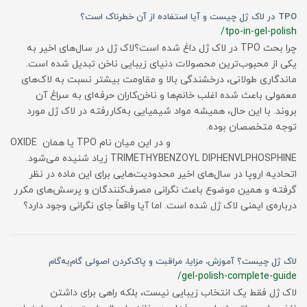
TPO در لاک ژل چیست و آیا استفاده از آن خطرناک است؟
/tpo-in-gel-polish
چرا بحث TPO در لاک ژل داغ شده است؟لاک ژل در سال‌های اخیر به
یکی از محبوب‌ترین محصولات دنیای زیبایی ناخن تبدیل شده است.
ماندگاری طولانی، درخشندگی بالا و مقاومت بیشتر نسبت به لاک‌های
معمولی باعث شده اغلب خانم‌ها و ناخن‌کاران حرفه‌ای به سراغ آن
بروند. با این حال، همیشه مواد شیمیایی به‌کاررفته در لاک ژل مورد
توجه متخصصان بوده.
و در این میان نام TPO یا همان OXIDE
TRIMETHYBENZOYL DIPHENVLPHOSPHINE زیاد شنیده می‌شود.
اتحادیه اروپا در سال‌های اخیر محدودیت‌هایی برای این ماده در نظر
گرفته و همین موضوع باعث نگرانی مصرف‌کنندگان و پرسش‌های مکرر
درباره‌ی ایمنی لاک ژل شده است. اما آیا واقعاً جای نگرانی وجود دارد؟
لاک ژل چیست؟ آموزش، مزایا، مراقبت و پاک‌کردن اصولی گام‌به‌گام
/gel-polish-complete-guide
لاک ژل فقط یک انتخاب زیبایی نیست، بلکه راهی برای داشتن