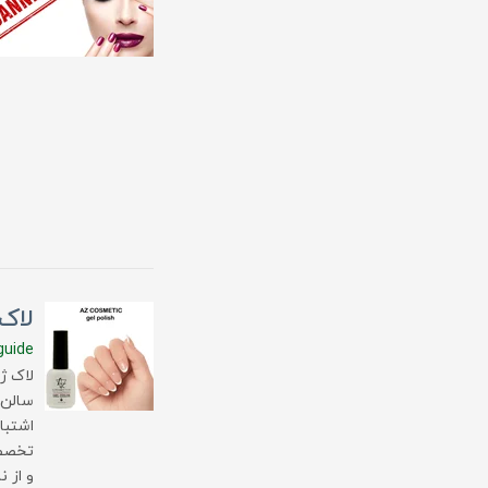
لاک 
guide
لاک ژ
سالن 
اشتبا
تخصصی
و از ن