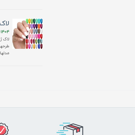
لاک ژل ۱۴۰۴: ترندها، انو
-1404
طرحها
مدلهای