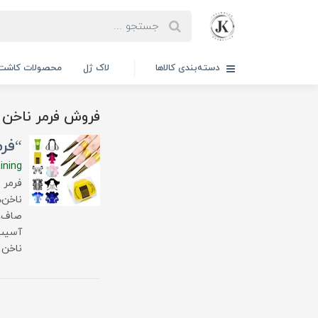
دسته‌بندی کالاها
لاک ژل
محصولات کاشت 
فروش فرمر ناخن
“فرم
ining
فرمر 
ناخن‌
صاف، م
آسیب 
ناخن 