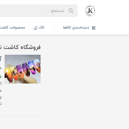
دسته‌بندی کالاها
لاک ژل
محصولات کاشت 
فروشگاه کاشت نا
آ
+
e
آ
ج
چ
ت