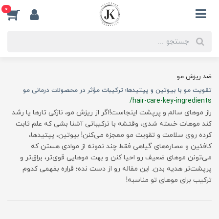
0
ضد ریزش مو
تقویت مو با بیوتین و پپتیدها؛ ترکیبات مؤثر در محصولات درمانی مو
/hair-care-key-ingredients
راز موهای سالم و پرپشت اینجاست!اگر از ریزش مو، نازکی تارها یا رشد
کند موهات خسته شدی، وقتشه با ترکیباتی آشنا بشی که علم ثابت
کرده روی سلامت و تقویت مو معجزه می‌کنن! بیوتین، پپتیدها،
کافئین و عصاره‌های گیاهی فقط چند نمونه از موادی هستن که
می‌تونن موهای ضعیف رو احیا کنن و بهت موهایی قوی‌تر، براق‌تر و
پرپشت‌تر هدیه بدن. این مقاله رو از دست نده؛ قراره بفهمی کدوم
ترکیب برای موهای تو مناسبه!