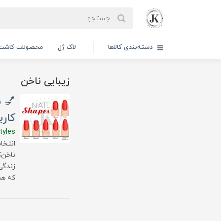
دسته‌بندی کالاها
لاک ژل
محصولات کاشت 
زیبایی ناخن
کارب
tyles
انتخا
ناخن‌
که هم