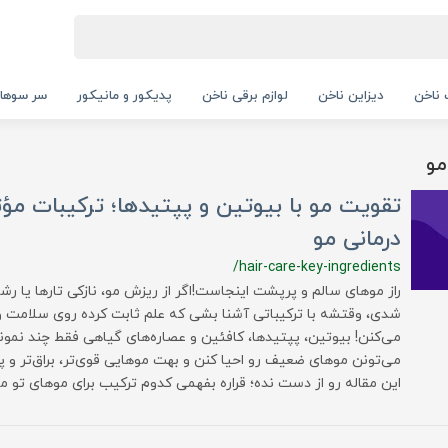
ناخن
دیزاین ناخن
لوازم برقی ناخن
پدیکور و مانیکور
سر سوها
مو
تقویت مو با بیوتین و پپتیدها؛ ترکیبات مؤ
درمانی مو
/hair-care-key-ingredients
راز موهای سالم و پرپشت اینجاست!اگر از ریزش مو، نازکی تارها یا 
شدی، وقتشه با ترکیباتی آشنا بشی که علم ثابت کرده روی سلامت 
می‌کنن! بیوتین، پپتیدها، کافئین و عصاره‌های گیاهی فقط چند نمو
می‌تونن موهای ضعیف رو احیا کنن و بهت موهایی قوی‌تر، براق‌تر و 
این مقاله رو از دست نده؛ قراره بفهمی کدوم ترکیب برای موهای تو من