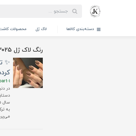
دسته‌بندی کالاها
لاک ژل
محصولات کاشت 
رنگ لاک ژل 2025
کرده‌
part-1
در دنی
دستان
به ترک
می‌پرد