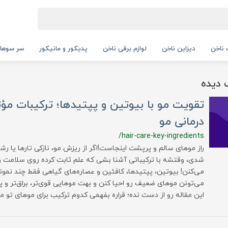
ناخن
دیزاین ناخن
لوازم برقی ناخن
پدیکور و مانیکور
سر سوها
 دیده
تقویت مو با بیوتین و پپتیدها؛ ترکیبات مؤ
درمانی مو
/hair-care-key-ingredients
راز موهای سالم و پرپشت اینجاست!اگر از ریزش مو، نازکی تارها یا 
شدی، وقتشه با ترکیباتی آشنا بشی که علم ثابت کرده روی سلامت 
می‌کنن! بیوتین، پپتیدها، کافئین و عصاره‌های گیاهی فقط چند نمو
می‌تونن موهای ضعیف رو احیا کنن و بهت موهایی قوی‌تر، براق‌تر و 
این مقاله رو از دست نده؛ قراره بفهمی کدوم ترکیب برای موهای تو من