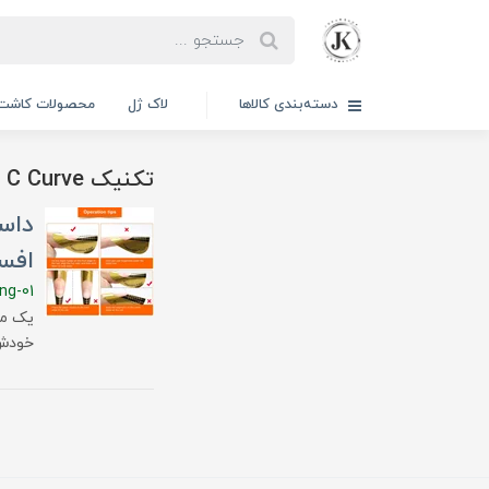
دسته‌بندی کالاها
لاک ژل
محصولات کاشت 
تکنیک C Curve
داس
افس
ing-01
یک مش
خودش م