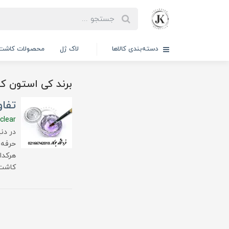
دسته‌بندی کالاها
لاک ژل
محصولات کاشت 
برند کی استون ک
تفا
-clear
در دن
حرفه‌
هرکدام
کاشت 