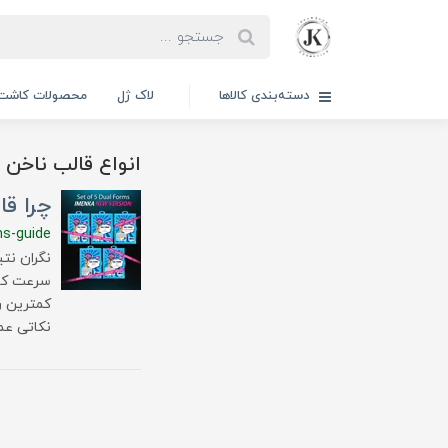
دسته‌بندی کالاها
لاک ژل
محصولات کاشت 
انواع قالب ناخن ا
چرا قالب ناخن 
ms-guide
سرعت کار 
کمترین ر
نکاتی عم