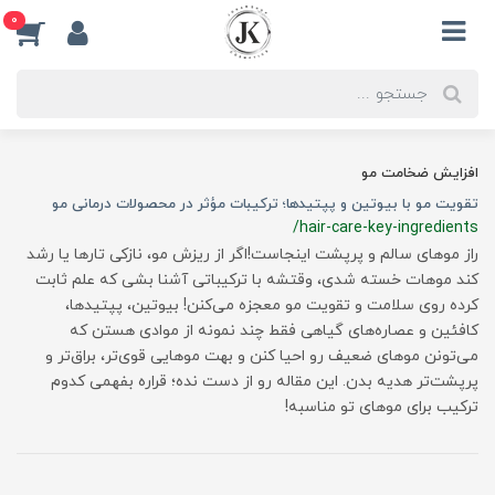
0
افزایش ضخامت مو
تقویت مو با بیوتین و پپتیدها؛ ترکیبات مؤثر در محصولات درمانی مو
/hair-care-key-ingredients
راز موهای سالم و پرپشت اینجاست!اگر از ریزش مو، نازکی تارها یا رشد
کند موهات خسته شدی، وقتشه با ترکیباتی آشنا بشی که علم ثابت
کرده روی سلامت و تقویت مو معجزه می‌کنن! بیوتین، پپتیدها،
کافئین و عصاره‌های گیاهی فقط چند نمونه از موادی هستن که
می‌تونن موهای ضعیف رو احیا کنن و بهت موهایی قوی‌تر، براق‌تر و
پرپشت‌تر هدیه بدن. این مقاله رو از دست نده؛ قراره بفهمی کدوم
ترکیب برای موهای تو مناسبه!