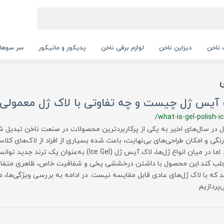
ناخن
دیزاین ناخن
لوازم برقی ناخن
پدیکور و مانیکور
سر سوها
 آیس ژل چیست و چه تفاوتی با لاک ژل معمولی د
/what-is-gel-polish-ic
ل در سال‌های اخیر به یکی از پرکاربردترین محصولات در صنعت ناخن تبدیل شد
رنگی و امکان طراحی‌های بی‌نهایت، باعث شده بسیاری از افراد از لاک‌های کل
بروند. اما در میان انواع ژل‌ها، لاک آیس ژل (Ice Gel) به‌عنو
لب کند.این محصول با داشتن درخششی یخی و شفافیت خاص، ظاهری متفاو
د که با لاک ژل‌های عادی قابل مقایسه نیست. در ادامه به بررسی ویژگی‌ها، م
پردازیم.