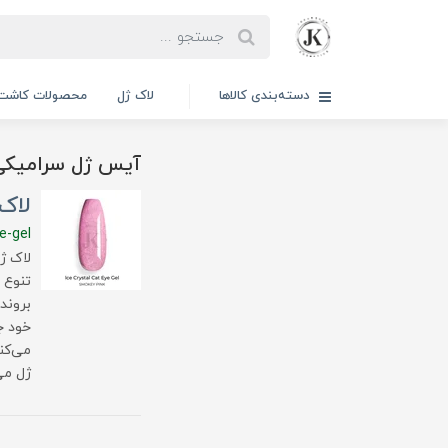
دسته‌بندی کالاها
لاک ژل
محصولات کاشت 
آیس ژل سرامیکی
لاک
e-gel
لاک ژ
تنوع 
خود ج
می‌کن
ژل می‌